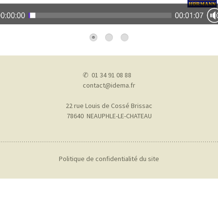
Screen solaire
BLO
ZIP 
TIT
Volets battants
Pièces détachées
✆ 01 34 91 08 88
contact@idema.fr
22 rue Louis de Cossé Brissac
78640 NEAUPHLE-LE-CHATEAU
Politique de confidentialité du site