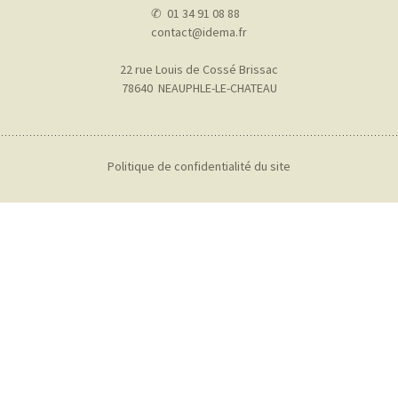
✆ 01 34 91 08 88
contact@idema.fr
22 rue Louis de Cossé Brissac
78640 NEAUPHLE-LE-CHATEAU
Politique de confidentialité du site