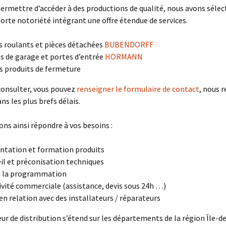
ermettre d’accéder à des productions de qualité, nous avons sélec
Screen solaire
BLOC
ZIP i
TITA
orte notoriété intégrant une offre étendue de services.
Volets battants
s roulants et pièces détachées
BUBENDORFF
s de garage et portes d’entrée
HÖRMANN
Pièces détachées
s produits de fermeture
consulter, vous pouvez
renseigner le formulaire de contact
, nous 
ns les plus brefs délais.
ons ainsi répondre à vos besoins
:
ntation et formation produits
il et préconisation techniques
à la programmation
ivité commerciale (assistance, devis sous 24h …)
en relation avec des installateurs / réparateurs
ur de distribution s’étend sur les départements de la région Île-d