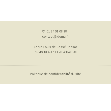
✆ 01 34 91 08 88
contact@idema.fr
22 rue Louis de Cossé Brissac
78640 NEAUPHLE-LE-CHATEAU
Politique de confidentialité du site