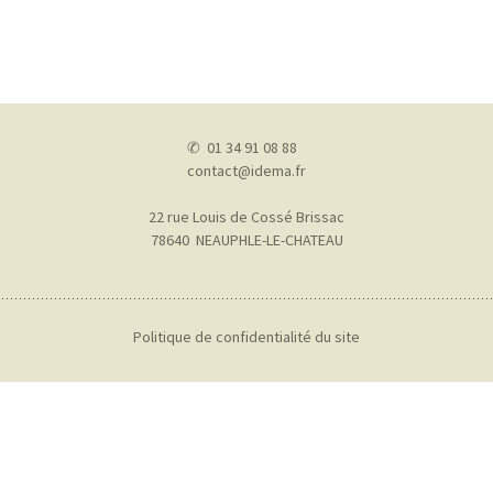
✆ 01 34 91 08 88
contact@idema.fr
22 rue Louis de Cossé Brissac
78640 NEAUPHLE-LE-CHATEAU
Politique de confidentialité du site