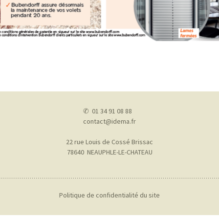
✆ 01 34 91 08 88
contact@idema.fr
22 rue Louis de Cossé Brissac
78640 NEAUPHLE-LE-CHATEAU
Politique de confidentialité du site